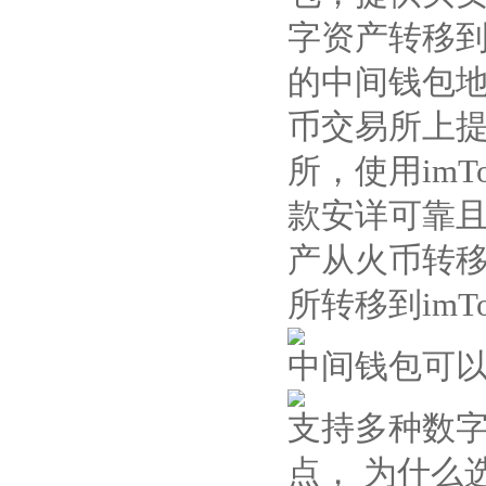
字资产转移到
的中间钱包地
币交易所上提
所，使用imT
款安详可靠
产从火币转移
所转移到imT
中间钱包可
支持多种数字
点， 为什么选