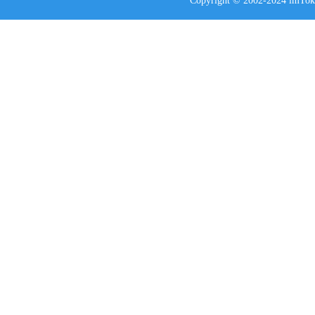
Copyright © 2002-2024