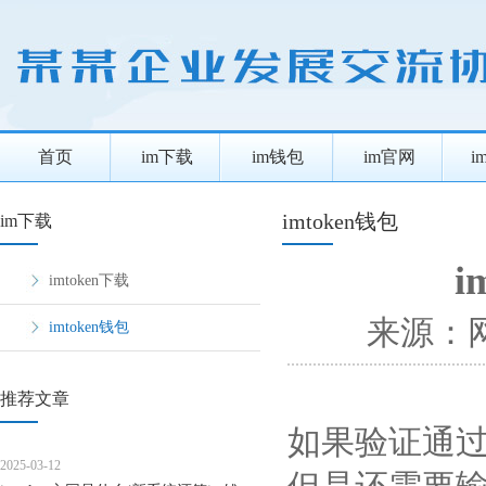
首页
im下载
im钱包
im官网
i
imtoken钱包
im下载
i
imtoken下载
来源：
imtoken钱包
推荐文章
如果验证通过
2025-03-12