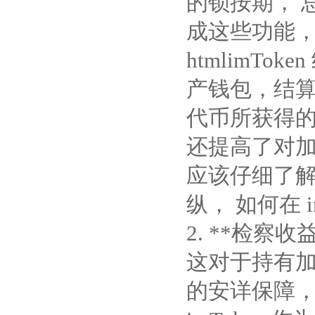
的锁按期， 总结
成这些功能， 
htmlimTo
产钱包，结
代币所获得
还提高了对
应该仔细了
纵， 如何在 
2. **检
这对于持有
的安详保障