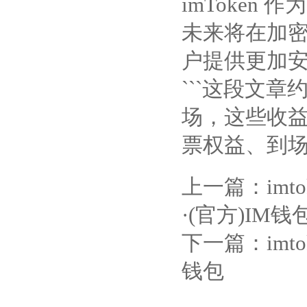
imToken 
未来将在加
户提供更加
```这段文
场，这些收益
票权益、到
上一篇：
im
·(官方)IM钱
下一篇：
imt
钱包