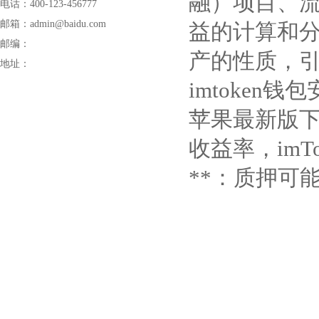
融）项目、
电话：400-123-456777
邮箱：admin@baidu.com
益的计算和分
邮编：
产的性质，
地址：
imtoken
钱包安
苹果
最新版
下
收益率，imT
**：质押可