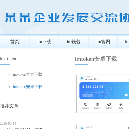
首页
im下载
im钱包
im官网
i
imtoken安卓下载
imToken
imtoken官方下载
imtoken安卓下载
推荐文章
2026-06-14