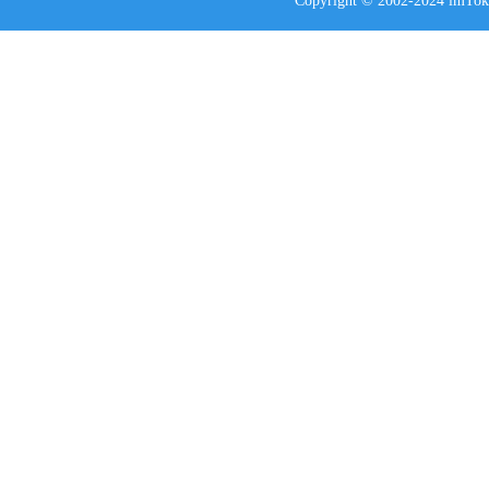
Copyright © 2002-2024