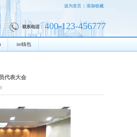
设为首页
|
添加收藏
400-123-456777
n
im钱包
员代表大会
3