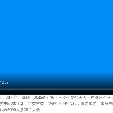
日，潮州市工商联（总商会）第十三次会员代表大会在潮州召开
委书记林壮森，市委常委、统战部部长徐和，市委常委、常务副
代表约
90
人参加了大会。